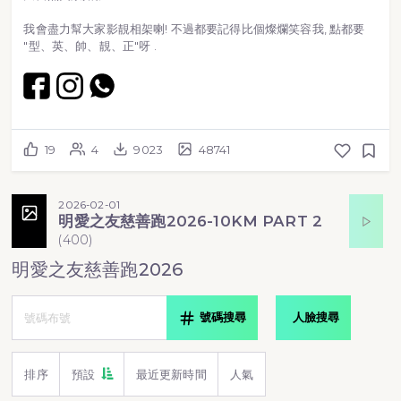
我會盡力幫大家影靚相架喇! 不過都要記得比個燦爛笑容我, 點都要
"型、英、帥、靚、正"呀 .
19
4
9023
48741
2026-02-01
明愛之友慈善跑2026-10KM PART 2
(
400
)
明愛之友慈善跑2026
號碼搜尋
人臉搜尋
排序
預設
最近更新時間
人氣