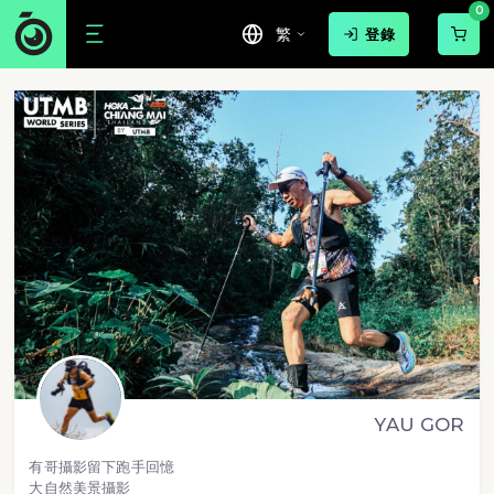
0
繁
登錄
YAU GOR
有哥攝影留下跑手回憶
大自然美景攝影