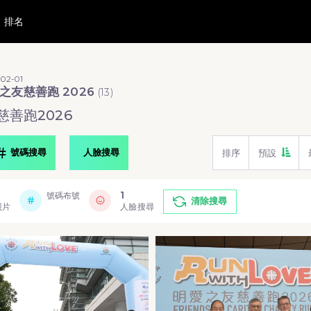
排名
02-01
之友慈善跑 2026
(
13
)
善跑2026
號碼搜尋
人臉搜尋
排序
預設
1
號碼布號
清除搜尋
照片
人臉搜尋