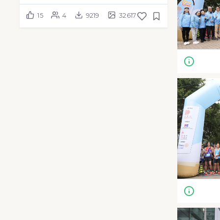
15
4
9219
32617