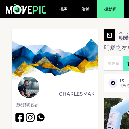
相簿
活動
攝影師
2026-
明愛
明愛之友慈
13
找到
CHARLESMAK
儍猪孤獨智者