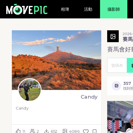
相簿
活動
攝影師
2026
賽馬
賽馬會好
357
找到
Candy
Candy
11
2
652
4086