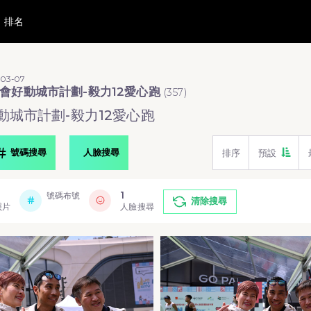
排名
-03-07
會好動城市計劃-毅力12愛心跑
(
357
)
動城市計劃-毅力12愛心跑
號碼搜尋
人臉搜尋
排序
預設
1
號碼布號
清除搜尋
照片
人臉搜尋