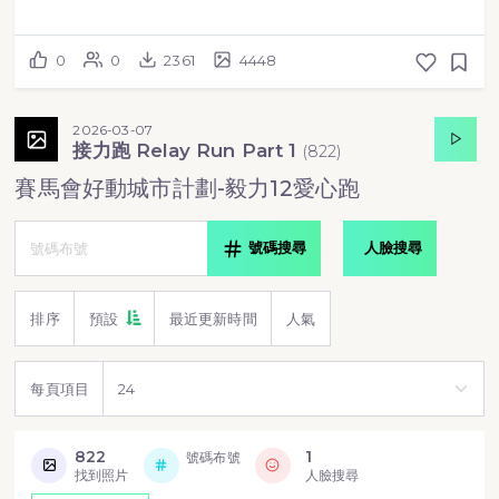
0
0
2361
4448
2026-03-07
接力跑 Relay Run Part 1
(
822
)
賽馬會好動城市計劃-毅力12愛心跑
號碼搜尋
人臉搜尋
排序
預設
最近更新時間
人氣
每頁項目
822
1
號碼布號
找到照片
人臉搜尋