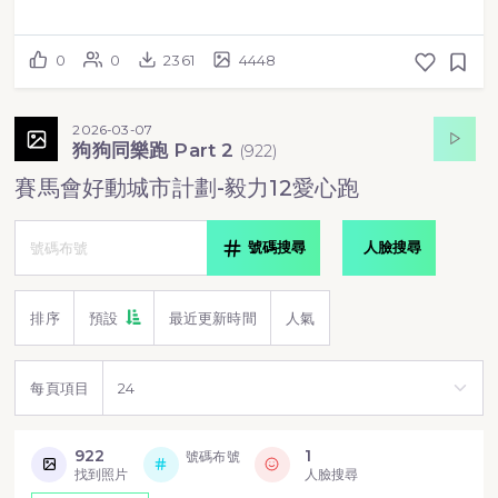
0
0
2361
4448
2026-03-07
狗狗同樂跑 Part 2
(
922
)
賽馬會好動城市計劃-毅力12愛心跑
號碼搜尋
人臉搜尋
排序
預設
最近更新時間
人氣
每頁項目
922
1
號碼布號
找到照片
人臉搜尋