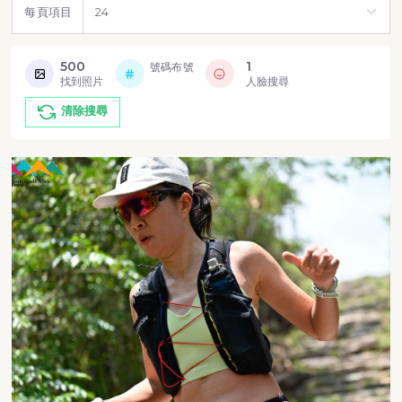
每頁項目
500
1
號碼布號
找到照片
人臉搜尋
清除搜尋