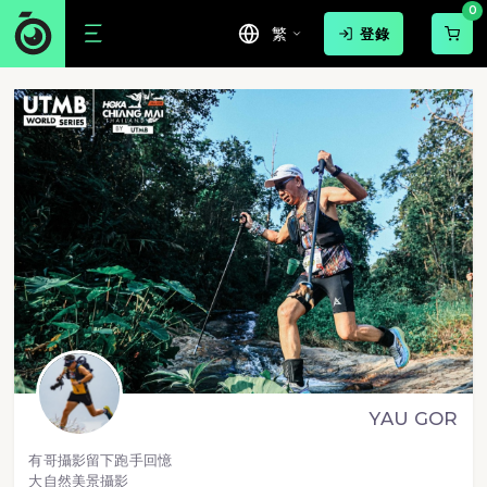
0
繁
登錄
YAU GOR
有哥攝影留下跑手回憶
大自然美景攝影