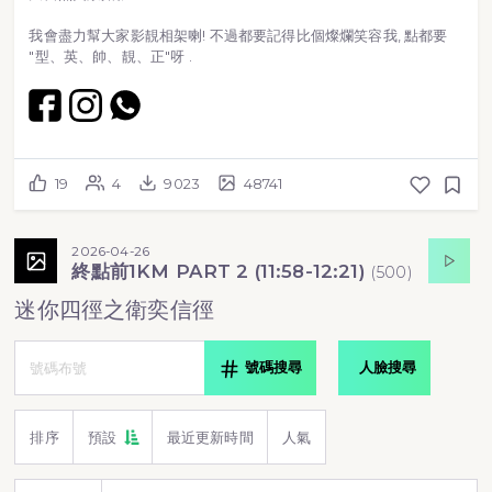
我會盡力幫大家影靚相架喇! 不過都要記得比個燦爛笑容我, 點都要
"型、英、帥、靚、正"呀 .
19
4
9023
48741
2026-04-26
終點前1KM PART 2 (11:58-12:21)
(
500
)
迷你四徑之衛奕信徑
號碼搜尋
人臉搜尋
排序
預設
最近更新時間
人氣