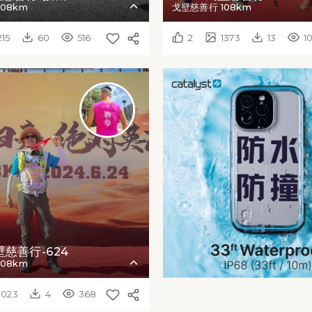
08km
戈壁慈善行 108km
215
60
516
2
1373
13
1
壁慈善行-624
08km
1023
4
368