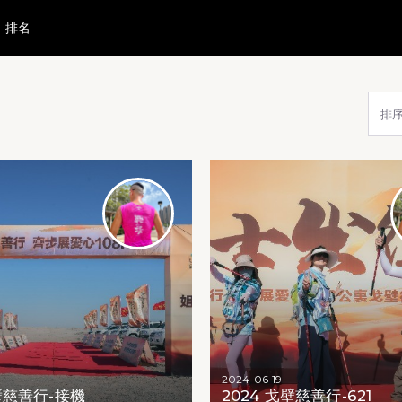
排名
照片瀏覽下載
排
2024-06-19
壁慈善行-接機
2024 戈壁慈善行-621