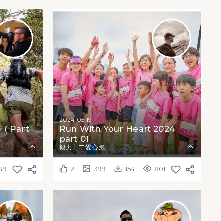
2024-05-19
( Part
Run With Your Heart 2024
part 01
毅力十二愛心跑
549
2
399
154
801