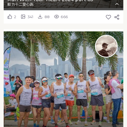
毅力十二愛心跑
2
341
88
666