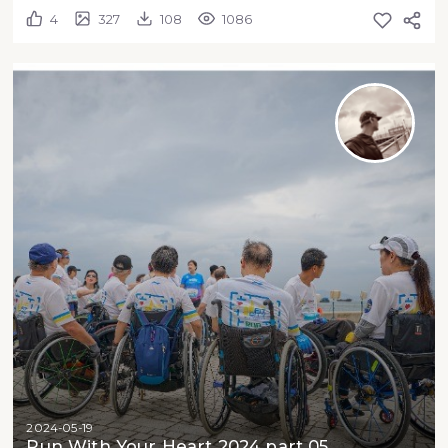
4
327
108
1086
2024-05-19
Run With Your Heart 2024 part 05