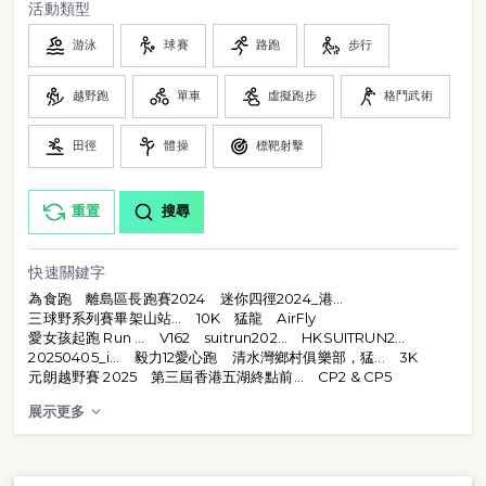
活動類型
游泳
球賽
路跑
步行
越野跑
單車
虛擬跑步
格鬥武術
田徑
體操
標靶射擊
重置
搜尋
快速關鍵字
為食跑
離島區長跑賽2024
迷你四徑2024_港...
三球野系列賽畢架山站...
10K
猛龍
AirFly
愛女孩起跑 Run ...
V162
suitrun202...
HKSUITRUN2...
20250405_i...
毅力12愛心跑
清水灣鄉村俱樂部，猛...
3K
元朗越野賽 2025
第三屆香港五湖終點前...
CP2 & CP5
展示更多