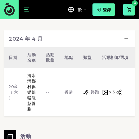
0
繁
登錄
游泳
球賽
路跑
步行
2024 年 4 月
越野跑
單車
虛擬跑步
格鬥武術
活動
活動
日期
地點
類型
活動相簿/選項
名稱
狀態
田徑
體操
標靶射擊
清水
灣鄉
20/4
村俱
路跑
x 3
（ 六
樂部
--
香港
）
猛龍
慈善
跑
活動