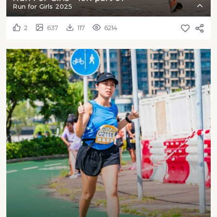
Run for Girls 2025
2
637
117
6214