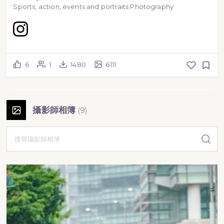
Sports, action, events and portraits Photography
6
1
1480
6111
攝影師相簿
(
9
)