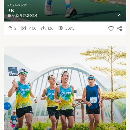
2024-10-27
3K
茶記為食跑2024
2
1466
120
5095