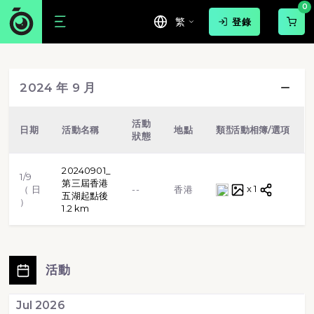
0
繁
登錄
游泳
球賽
路跑
步行
2024 年 9 月
越野跑
單車
虛擬跑步
格鬥武術
活動
日期
活動名稱
地點
類型
活動相簿/選項
狀態
田徑
體操
標靶射擊
20240901_
1/9
第三屆香港
x 1
（ 日
--
香港
五湖起點後
）
1.2 km
活動
Jul 2026