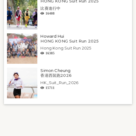
HONG KONG Suit Run 2025
比賽進行中
16408
Howard Hui
HONG KONG Suit Run 2025
Hong Kong Suit Run 2025
16385
Simon Cheung
香港西裝跑2026
HK_Suit_Run_2026
15711