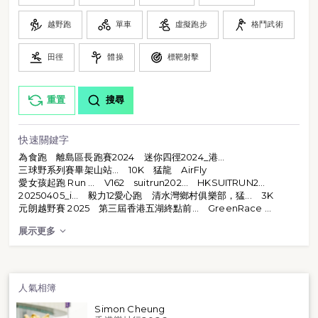
越野跑
單車
虛擬跑步
格鬥武術
田徑
體操
標靶射擊
重置
搜尋
快速關鍵字
為食跑
離島區長跑賽2024
迷你四徑2024_港...
三球野系列賽畢架山站...
10K
猛龍
AirFly
愛女孩起跑 Run ...
V162
suitrun202...
HKSUITRUN2...
20250405_i...
毅力12愛心跑
清水灣鄉村俱樂部，猛...
3K
元朗越野賽 2025
第三屆香港五湖終點前...
GreenRace ...
展示更多
人氣相簿
Simon Cheung