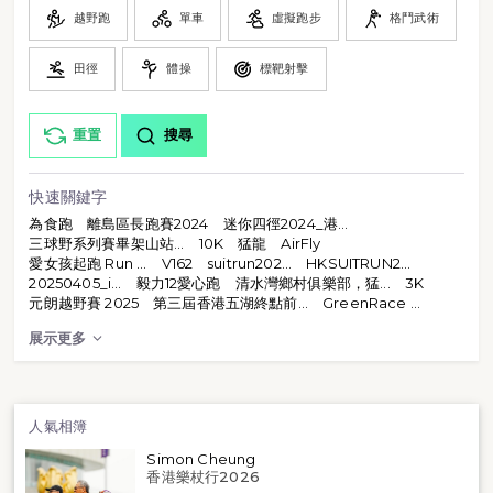
越野跑
單車
虛擬跑步
格鬥武術
田徑
體操
標靶射擊
重置
搜尋
快速關鍵字
為食跑
離島區長跑賽2024
迷你四徑2024_港...
三球野系列賽畢架山站...
10K
猛龍
AirFly
愛女孩起跑 Run ...
V162
suitrun202...
HKSUITRUN2...
20250405_i...
毅力12愛心跑
清水灣鄉村俱樂部，猛...
3K
元朗越野賽 2025
第三屆香港五湖終點前...
GreenRace ...
展示更多
人氣相簿
Simon Cheung
香港樂杖行2026