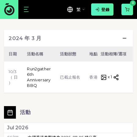
0
繁
登錄
游泳
球賽
路跑
步行
2024 年 3 月
越野跑
單車
虛擬跑步
格鬥武術
日期
活動名稱
活動狀態
地點
活動相簿/選項
類型
田徑
體操
標靶射擊
Run2gather
10/3
6th
x 1
路跑
（ 日
已截止報名
香港
Anniversary
）
BBQ
活動
Jul 2026