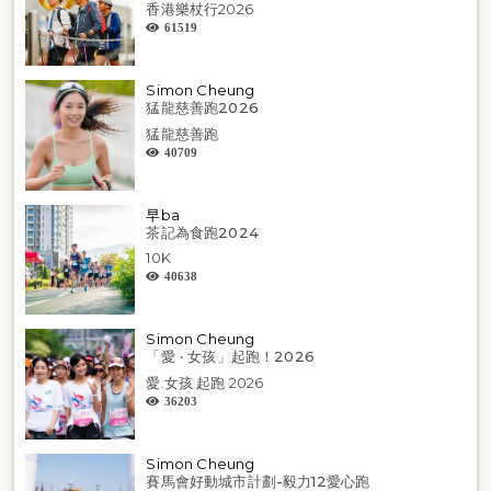
香港樂杖行2026
61519
Simon Cheung
猛龍慈善跑2026
猛龍慈善跑
40709
早ba
茶記為食跑2024
10K
40638
Simon Cheung
「愛 ‧ 女孩」起跑！2026
愛.女孩 起跑 2026
36203
Simon Cheung
賽馬會好動城市計劃-毅力12愛心跑