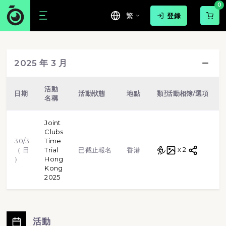
0
繁
登錄
游泳
球賽
路跑
步行
2025 年 3 月
越野跑
單車
虛擬跑步
格鬥武術
活動
日期
活動狀態
地點
類型
活動相簿/選項
名稱
田徑
體操
標靶射擊
Joint
Clubs
30/3
Time
越野跑
x 2
（ 日
Trial
已截止報名
香港
）
Hong
Kong
2025
活動