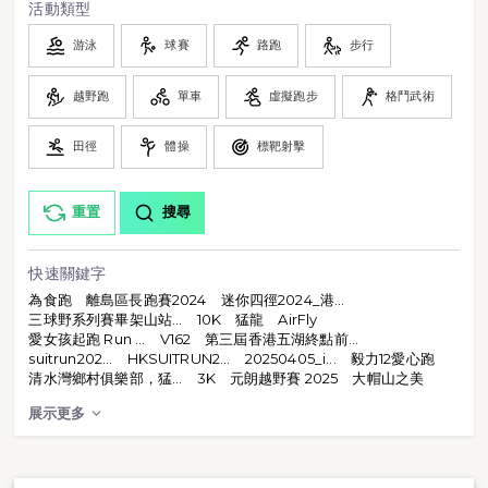
活動類型
游泳
球賽
路跑
步行
越野跑
單車
虛擬跑步
格鬥武術
田徑
體操
標靶射擊
重置
搜尋
快速關鍵字
為食跑
離島區長跑賽2024
迷你四徑2024_港...
三球野系列賽畢架山站...
10K
猛龍
AirFly
愛女孩起跑 Run ...
V162
第三屆香港五湖終點前...
suitrun202...
HKSUITRUN2...
20250405_i...
毅力12愛心跑
清水灣鄉村俱樂部，猛...
3K
元朗越野賽 2025
大帽山之美
展示更多