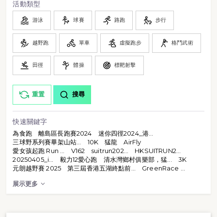
活動類型
游泳
球賽
路跑
步行
越野跑
單車
虛擬跑步
格鬥武術
田徑
體操
標靶射擊
重置
搜尋
快速關鍵字
為食跑
離島區長跑賽2024
迷你四徑2024_港...
三球野系列賽畢架山站...
10K
猛龍
AirFly
愛女孩起跑 Run ...
V162
suitrun202...
HKSUITRUN2...
20250405_i...
毅力12愛心跑
清水灣鄉村俱樂部，猛...
3K
元朗越野賽 2025
第三屆香港五湖終點前...
GreenRace ...
展示更多