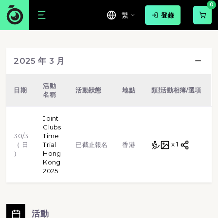
0
繁
登錄
游泳
球賽
路跑
步行
2025 年 3 月
越野跑
單車
虛擬跑步
格鬥武術
活動
日期
活動狀態
地點
類型
活動相簿/選項
名稱
田徑
體操
標靶射擊
Joint
Clubs
30/3
Time
越野跑
x 1
（ 日
Trial
已截止報名
香港
）
Hong
Kong
2025
活動