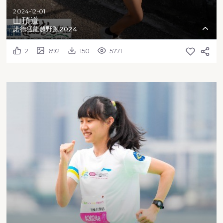
2024-12-01
山頂道
諾德猛龍越野跑2024
2
692
150
5771