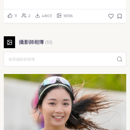
11
2
4803
16156
攝影師相簿
(
10
)