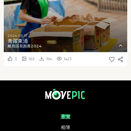
2024-03-17
青躍東涌
離島區長跑賽2024
3
163
194
1423
瀏覽
相簿