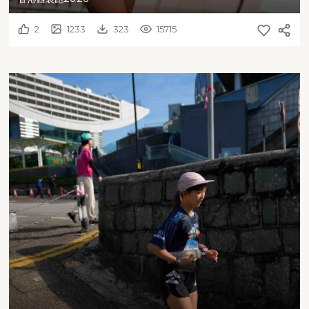
2
1233
323
15715