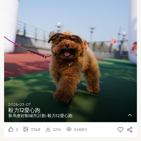
2026-03-07
毅力12愛心跑
賽馬會好動城市計劃-毅力12愛心跑
2
3748
2214
34680