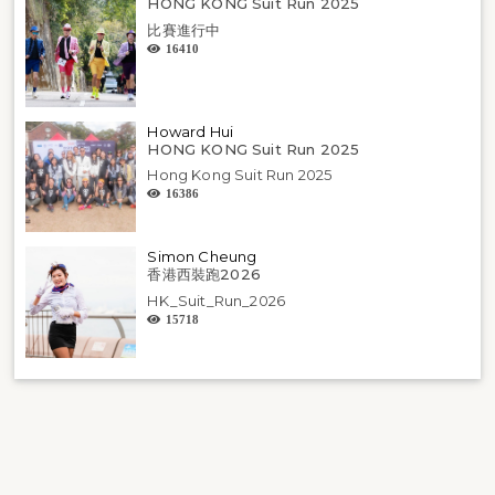
HONG KONG Suit Run 2025
比賽進行中
16410
Howard Hui
HONG KONG Suit Run 2025
Hong Kong Suit Run 2025
16386
Simon Cheung
香港西裝跑2026
HK_Suit_Run_2026
15718