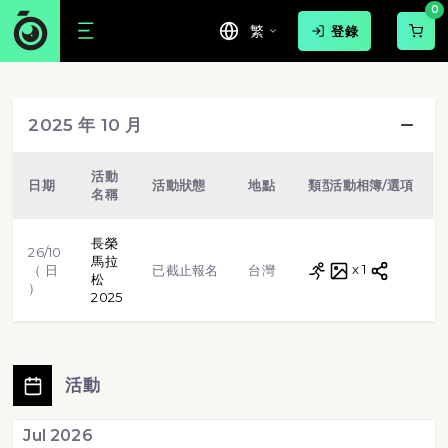
0
繁
登錄
游泳
球賽
路跑
步行
2025 年 10 月
越野跑
單車
虛擬跑步
格鬥武術
活動
日期
活動狀態
地點
類型
活動相簿/選項
名稱
田徑
體操
標靶射擊
長榮
26/10
馬拉
路跑
x 1
（ 日
已截止報名
台灣
松
）
2025
活動
Jul 2026