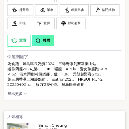
越野跑
單車
虛擬跑步
格鬥武術
田徑
體操
標靶射擊
重置
搜尋
快速關鍵字
為食跑
離島區長跑賽2024
三球野系列賽畢架山站...
迷你四徑2024_港...
10K
猛龍
AirFly
愛女孩起跑 Run ...
V162
清水灣鄉村俱樂部，猛...
3K
元朗越野賽 2025
第三屆香港五湖終點前...
suitrun202...
HKSUITRUN2...
20250405_i...
毅力12愛心跑
離島區長跑賽
展示更多
人氣相簿
Simon Cheung