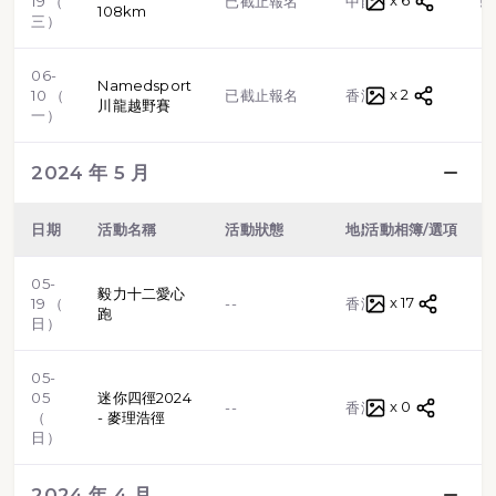
x 6
越野跑
19 （
已截止報名
中國
108km
三）
06-
Namedsport
x 2
路跑
10 （
已截止報名
香港
川龍越野賽
一）
2024 年 5 月
日期
活動名稱
活動狀態
地點
活動相簿/選項
類型
05-
毅力十二愛心
x 17
路跑
19 （
--
香港
跑
日）
05-
05
迷你四徑2024
x 0
路跑
--
香港
（
- 麥理浩徑
日）
2024 年 4 月