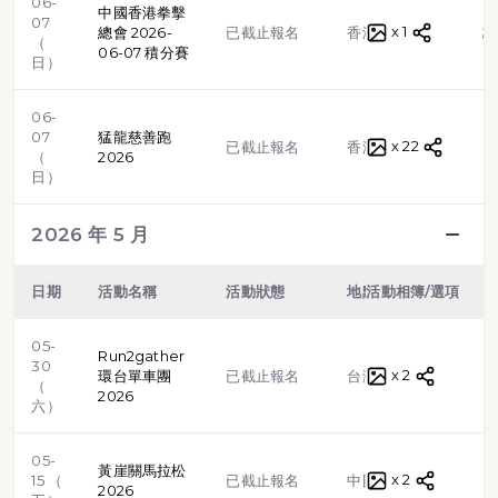
06-
中國香港拳擊
07
x 1
格鬥武
總會 2026-
已截止報名
香港
（
06-07 積分賽
日）
06-
07
猛龍慈善跑
x 22
路跑
已截止報名
香港
（
2026
日）
2026 年 5 月
日期
活動名稱
活動狀態
地點
活動相簿/選項
類型
05-
Run2gather
30
x 2
單車
環台單車團
已截止報名
台灣
（
2026
六）
05-
黃崖關馬拉松
x 2
路跑
15 （
已截止報名
中國
2026