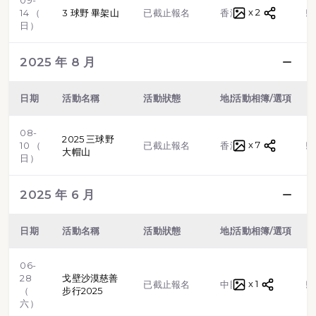
09-
x 2
越野跑
14 （
3 球野 畢架山
已截止報名
香港
日）
2025 年 8 月
日期
活動名稱
活動狀態
地點
活動相簿/選項
類型
08-
2025 三球野
x 7
越野跑
10 （
已截止報名
香港
大帽山
日）
2025 年 6 月
日期
活動名稱
活動狀態
地點
活動相簿/選項
類型
06-
28
戈壁沙漠慈善
x 1
越野跑
已截止報名
中國
（
步行2025
六）