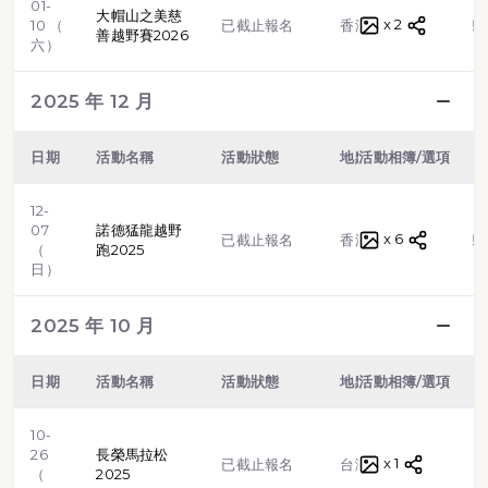
01-
大帽山之美慈
x 2
越野跑
10 （
已截止報名
香港
善越野賽2026
六）
2025 年 12 月
日期
活動名稱
活動狀態
地點
活動相簿/選項
類型
12-
07
諾德猛龍越野
x 6
越野跑
已截止報名
香港
（
跑2025
日）
2025 年 10 月
日期
活動名稱
活動狀態
地點
活動相簿/選項
類型
10-
26
長榮馬拉松
x 1
路跑
已截止報名
台灣
（
2025