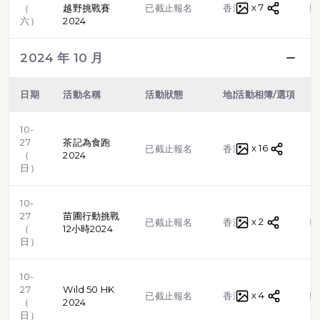
x 7
越野跑
（
越野挑戰賽
已截止報名
香港
六）
2024
2024 年 10 月
日期
活動名稱
活動狀態
地點
活動相簿/選項
類型
10-
27
茶記為食跑
x 16
路跑
已截止報名
香港
（
2024
日）
10-
27
苗圃行動挑戰
x 2
越野跑
已截止報名
香港
（
12小時2024
日）
10-
27
Wild 50 HK
x 4
越野跑
已截止報名
香港
（
2024
日）