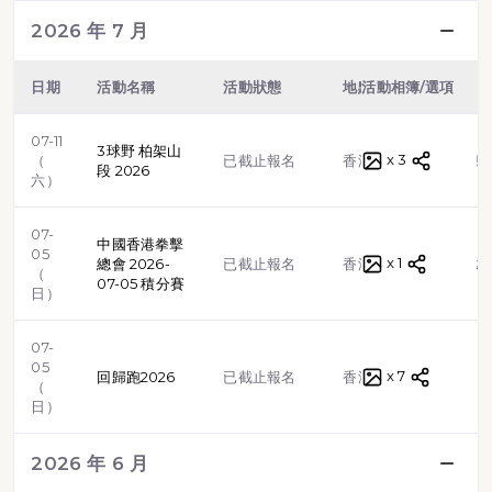
2026 年 7 月
日期
活動名稱
活動狀態
地點
活動相簿/選項
類型
07-11
3球野 柏架山
x 3
越野跑
（
已截止報名
香港
段 2026
六）
07-
中國香港拳擊
05
x 1
格鬥武
總會 2026-
已截止報名
香港
（
07-05 積分賽
日）
07-
05
x 7
路跑
回歸跑2026
已截止報名
香港
（
日）
2026 年 6 月