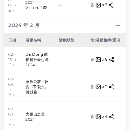
2024
x 7
越野跑
01 （
--
香港
Victoria 162
五）
2024 年 2 月
日期
活動名稱
活動狀態
地點
活動相簿/選項
類型
02-
DinDong 龍
x 8
路跑
13 （
貓精神愛心跑
--
香港
二）
2024
02-
廉政公署「反
04
x 11
路跑
貪 • 不停步」
--
香港
（
傳誠跑
日）
02-
03
大帽山之美
x 4
越野跑
--
香港
（
2024
六）