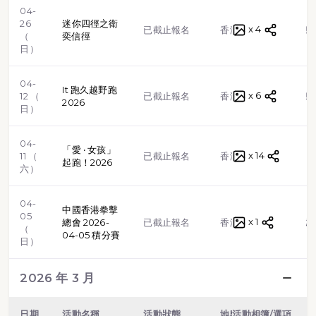
04-
26
迷你四徑之衛
x 4
越野跑
已截止報名
香港
（
奕信徑
日）
04-
It 跑久越野跑
x 6
越野跑
12 （
已截止報名
香港
2026
日）
04-
「愛 ‧ 女孩」
x 14
路跑
11 （
已截止報名
香港
起跑！2026
六）
04-
中國香港拳擊
05
x 1
格鬥武
總會 2026-
已截止報名
香港
（
04-05 積分賽
日）
2026 年 3 月
日期
活動名稱
活動狀態
地點
活動相簿/選項
類型