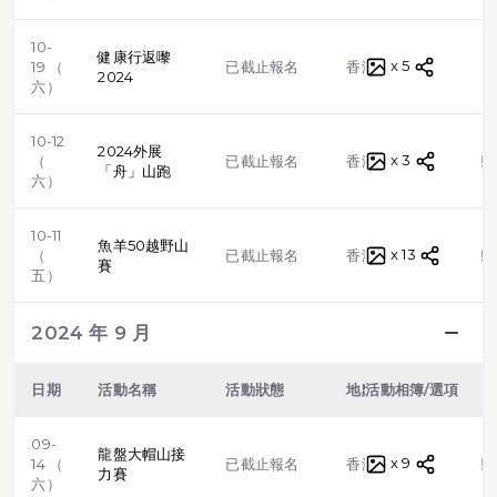
10-
健康行返嚟
x 5
路跑
19 （
已截止報名
香港
2024
六）
10-12
2024外展
x 3
越野跑
（
已截止報名
香港
「舟」山跑
六）
10-11
魚羊50越野山
x 13
越野跑
（
已截止報名
香港
賽
五）
2024 年 9 月
日期
活動名稱
活動狀態
地點
活動相簿/選項
類型
09-
龍盤大帽山接
x 9
越野跑
14 （
已截止報名
香港
力賽
六）