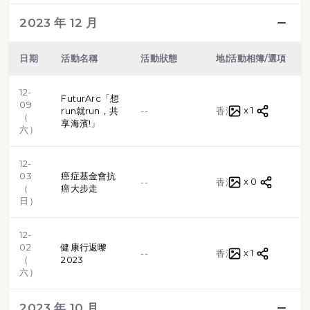
2023 年 12 月
日期
活動名稱
活動狀態
地點
活動相簿/選項
類型
12-
FuturArc「想
09
x 1
路跑
run就run，共
--
香港
（
享海濱!」
六）
12-
03
癌症基金會抗
x 0
步行
--
香港
（
癌大步走
日）
12-
02
健康行返嚟
x 1
路跑
--
香港
（
2023
六）
2023 年 10 月