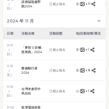
諾德猛龍越野
x 11
越野跑
（
已截止報名
香港
跑2024
日）
2024 年 11 月
日期
活動名稱
活動狀態
地點
活動相簿/選項
類型
11-17
「夢想 0 距離
x 1
路跑
（
已截止報名
香港
慈善跑」2024
日）
11-15
樂施毅行者
x 8
越野跑
（
已截止報名
香港
2024
五）
11-10
台灣米倉田中
x 1
路跑
（
已截止報名
台灣
馬拉松
日）
11-02
龍潭壩保慈善