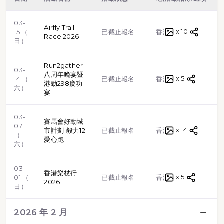
03-
Airfly Trail
x 10
越野跑
15 （
已截止報名
香港
Race 2026
日）
Run2gather
03-
八周年晚宴暨
x 5
越野跑
14 （
已截止報名
香港
港勁298慶功
六）
宴
03-
賽馬會好動城
07
x 14
路跑
市計劃-毅力12
已截止報名
香港
（
愛心跑
六）
03-
香港樂杖行
x 5
步行
01 （
已截止報名
香港
2026
日）
2026 年 2 月