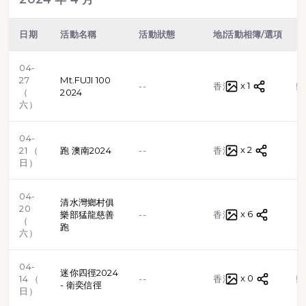
日期
活動名稱
活動狀態
地點
活動相簿/選項
類型
04-
27
Mt.FUJI 100
x 1
越野跑
--
香港
（
2024
六）
04-
x 2
路跑
21 （
跑 澳南2024
--
香港
日）
04-
清水灣鄉村俱
20
x 6
路跑
樂部猛龍慈善
--
香港
（
跑
六）
04-
迷你四徑2024
x 0
越野跑
14 （
--
香港
- 衛奕信徑
日）