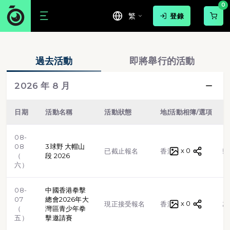
0
繁
登錄
香港運動及跑步比賽日程表, Hong Kong Sp
中國香港拳擊總會 2026-09-06 積分賽
3球野 畢架山段 2026
中國香港拳擊總會2026年年度冠軍賽（準決
中國香港拳擊總會粵港澳拳擊巡迴賽
中國香港拳擊總會2026年年度冠軍賽（決賽
中國香港拳擊總會終極激鬥-香港站
3球野 大帽山段 2026
中國香港拳擊總會2026年大灣區青少年拳擊
3球野 柏架山段 2026
中國香港拳擊總會 2026-07-05 積分賽
回歸跑2026
抗癌大步走2026
第三屆戈壁慈善行
同心同行 擁抱紫荊健步暨越野 2026
蠟筆小新跑2026
中國香港拳擊總會 2026-06-07 積分賽
猛龍慈善跑2026
Run2gather環台單車團2026
黃崖關馬拉松2026
中國香港拳擊總會2026-5-10粵港澳拳擊巡迴
熊本熊跑2026
Round the Lion 2026
迷你四徑之衛奕信徑
It 跑久越野跑 2026
「愛 ‧ 女孩」起跑！2026
中國香港拳擊總會 2026-04-05 積分賽
Airfly Trail Race 2026
Run2gather 八周年晚宴暨港勁298慶功宴
賽馬會好動城市計劃-毅力12愛心跑
香港樂杖行2026
香港西裝跑2026
高峰對波沈雲山 2026
明愛之友慈善跑2026
大帽山之美慈善越野賽2026
諾德猛龍越野跑2025
長榮馬拉松2025
離島定向2025
第五屆Ultra Fish N Sheep 2025
MCPOne 鮮味10足 為食跑2025
3 球野 畢架山
2025 三球野 大帽山
戈壁沙漠慈善步行2025
猛龍慈善跑2025
熊本跑2025
AVEDA點滴揹水行2025
GreenRace 重九 2024~25
元朗越野賽2025
it 跑久2025
Run for Girls 2025
Joint Clubs Time Trial Hong Kong 2025
砵甸乍越野賽
RMAC「沙田10K」河畔賽2025
Airfly Trail Run 2025
渣打香港馬拉松 2025
賽馬會好動城市計劃-毅力十二愛心跑2025
HK100 2025
HONG KONG Suit Run 2025
元旦東北縱走
越嶺系列賽 - 沙田
諾德猛龍越野跑2024
「夢想 0 距離慈善跑」2024
樂施毅行者 2024
台灣米倉田中馬拉松
龍潭壩保慈善越野挑戰賽 2024
茶記為食跑2024
苗圃行動挑戰12小時2024
Wild 50 HK 2024
健康行返嚟2024
2024外展「舟」山跑
魚羊50越野山賽
龍盤大帽山接力賽
七堡連登
3球野越野賽
戈壁慈善行 108km
Namedsport 川龍越野賽
毅力十二愛心跑
迷你四徑2024 - 麥理浩徑
Mt.FUJI 100 2024
跑 澳南2024
清水灣鄉村俱樂部猛龍慈善跑
迷你四徑2024 - 衛奕信徑
熊本熊 Run 2024
「 愛‧女孩」慈善跑2024
Joint Clubs Time Trial Hong Kong 202
香港5峰越野跑
Panasonic飛達慈善復活跑2024
迷你四徑2024 - 港島徑
離島區長跑賽2024
Pokémon Run in Hong Kong 2024
RMAC｢沙田10K｣河畔賽2024
毛孩與你．共融慈善跑
Airfly Trail Race 2024
Run2gather 6th Anniversary BBQ
迷你四徑2024 - 鳯凰徑
2024 Victoria 162
DinDong 龍貓精神愛心跑 2024
廉政公署「反貪 • 不停步」傳誠跑
大帽山之美 2024
FuturArc「想run就run，共享海濱!」
癌症基金會抗癌大步走
健康行返嚟2023
夢想 0 距離慈善跑2023
CPA Australia Charity Run 2023
最強跑實體賽 2023
歡迎來到 MovePic 香港活動日程頁，這裡整合全港各類跑步比賽、越
游泳
球賽
路跑
步行
過去活動
即將舉行的活動
越野跑
單車
虛擬跑步
格鬥武術
2026 年 8 月
田徑
體操
標靶射擊
日期
活動名稱
活動狀態
地點
活動相簿/選項
類型
08-
08
3球野 大帽山
x 0
越野跑
已截止報名
香港
（
段 2026
六）
08-
中國香港拳擊
07
總會2026年大
x 0
格鬥武
現正接受報名
香港
（
灣區青少年拳
五）
擊邀請賽