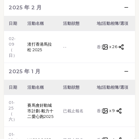
2025 年 2 月
日期
活動名稱
活動狀態
地點
活動相簿/選項
類型
02-
09
渣打香港馬拉
x 26
路跑
--
香港
（
松 2025
日）
2025 年 1 月
日期
活動名稱
活動狀態
地點
活動相簿/選項
類型
01-
賽馬會好動城
25
x 9
路跑
市計劃-毅力十
已截止報名
香港
（
二愛心跑2025
六）
01-