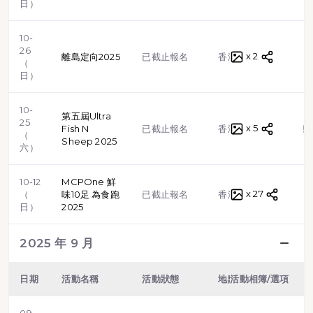
日）
10-
26
x 2
路跑
離島定向2025
已截止報名
香港
（
日）
10-
第五屆Ultra
25
x 5
越野跑
Fish N
已截止報名
香港
（
Sheep 2025
六）
10-12
MCPOne 鮮
x 27
路跑
（
味10足 為食跑
已截止報名
香港
日）
2025
2025 年 9 月
日期
活動名稱
活動狀態
地點
活動相簿/選項
類型