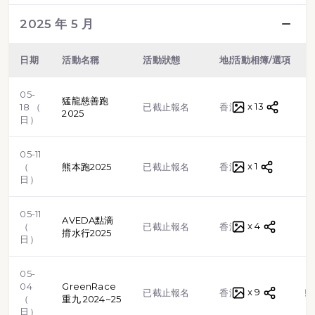
2025 年 5 月
日期
活動名稱
活動狀態
地點
活動相簿/選項
類型
05-
猛龍慈善跑
x 13
路跑
18 （
已截止報名
香港
2025
日）
05-11
x 1
路跑
（
熊本跑2025
已截止報名
香港
日）
05-11
AVEDA點滴
x 4
路跑
（
已截止報名
香港
揹水行2025
日）
05-
04
GreenRace
x 9
越野跑
已截止報名
香港
（
重九 2024~25
日）