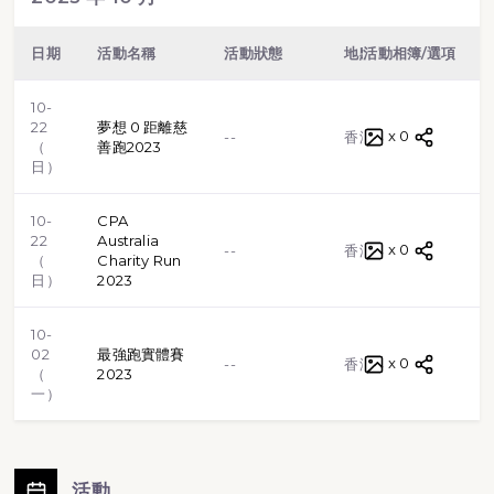
日期
活動名稱
活動狀態
地點
活動相簿/選項
類型
10-
22
夢想 0 距離慈
x 0
路跑
--
香港
（
善跑2023
日）
10-
CPA
22
Australia
x 0
路跑
--
香港
（
Charity Run
日）
2023
10-
02
最強跑實體賽
x 0
路跑
--
香港
（
2023
一）
活動