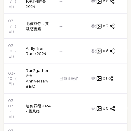
x 6
路跑
17 （
10K｣河畔賽
--
香港
日）
2024
03-
毛孩與你．共
x 3
路跑
17 （
--
香港
融慈善跑
日）
03-
Airfly Trail
x 6
越野跑
10 （
--
香港
Race 2024
日）
Run2gather
03-
6th
x 1
路跑
10 （
已截止報名
香港
Anniversary
日）
BBQ
03-
03
迷你四徑2024
x 0
越野跑
--
香港
（
- 鳯凰徑
日）
03-