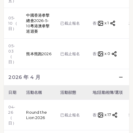
五）
中國香港拳擊
05-
總會2026-5-
x 1
格鬥武
10 （
已截止報名
香港
10粵港澳拳擊
日）
巡迴賽
05-
03
x 0
路跑
熊本熊跑2026
已截止報名
香港
（
日）
2026 年 4 月
日期
活動名稱
活動狀態
地點
活動相簿/選項
類型
04-
26
Round the
x 17
越野跑
已截止報名
香港
（
Lion 2026
日）