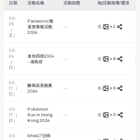
日期
活動名稱
活動狀態
地點
活動相簿/選項
類型
03-
Panasonic飛
29
x 2
路跑
達慈善復活跑
--
香港
（
2024
五）
03-
24
迷你四徑2024
x 6
越野跑
--
香港
（
- 港島徑
日）
03-
離島區長跑賽
x 6
路跑
17 （
--
香港
2024
日）
03-
Pokémon
x 0
路跑
17 （
Run in Hong
--
香港
日）
Kong 2024
03-
RMAC｢沙田