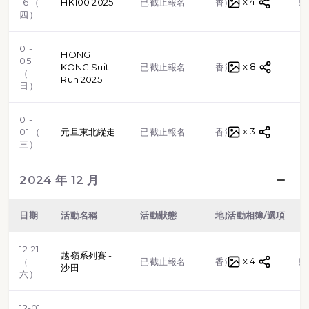
x 4
越野跑
16 （
HK100 2025
已截止報名
香港
四）
01-
HONG
05
x 8
路跑
KONG Suit
已截止報名
香港
（
Run 2025
日）
01-
x 3
路跑
01 （
元旦東北縱走
已截止報名
香港
三）
2024 年 12 月
日期
活動名稱
活動狀態
地點
活動相簿/選項
類型
12-21
越嶺系列賽 -
x 4
越野跑
（
已截止報名
香港
沙田
六）
12-01