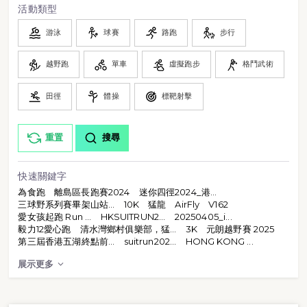
活動類型
游泳
球賽
路跑
步行
越野跑
單車
虛擬跑步
格鬥武術
田徑
體操
標靶射擊
重置
搜尋
快速關鍵字
為食跑
離島區長跑賽2024
迷你四徑2024_港...
三球野系列賽畢架山站...
10K
猛龍
AirFly
V162
愛女孩起跑 Run ...
HKSUITRUN2...
20250405_i...
毅力12愛心跑
清水灣鄉村俱樂部，猛...
3K
元朗越野賽 2025
第三屆香港五湖終點前...
suitrun202...
HONG KONG ...
展示更多