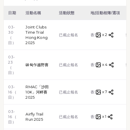
日期
活動名稱
活動狀態
地點
活動相簿/選項
類型
03-
Joint Clubs
30
Time Trial
x 2
越野跑
已截止報名
香港
（
Hong Kong
日）
2025
03-
23
x 4
越野跑
砵甸乍越野賽
已截止報名
香港
（
日）
03-
RMAC「沙田
x 7
路跑
16 （
10K」河畔賽
已截止報名
香港
日）
2025
03-
Airfly Trail
x 1
路跑
16 （
已截止報名
香港
Run 2025
日）