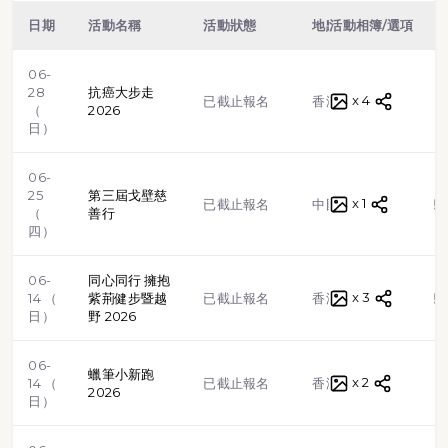
日期
活動名稱
活動狀態
地點
活動相簿/選項
類型
06-
28
抗癌大步走
x 4
路跑
已截止報名
香港
（
2026
日）
06-
25
第三屆戈壁慈
x 1
越野跑
已截止報名
中國
（
善行
四）
06-
同心同行 擁抱
x 3
越野跑
14 （
紫荊健步暨越
已截止報名
香港
日）
野 2026
06-
蠟筆小新跑
x 2
路跑
14 （
已截止報名
香港
2026
日）