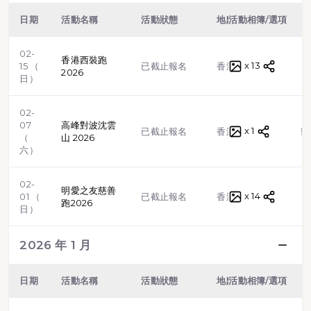
日期
活動名稱
活動狀態
地點
活動相簿/選項
類型
02-
香港西裝跑
x 13
路跑
15 （
已截止報名
香港
2026
日）
02-
07
高峰對波沈雲
x 1
越野跑
已截止報名
香港
（
山 2026
六）
02-
明愛之友慈善
x 14
路跑
01 （
已截止報名
香港
跑2026
日）
2026 年 1 月
日期
活動名稱
活動狀態
地點
活動相簿/選項
類型